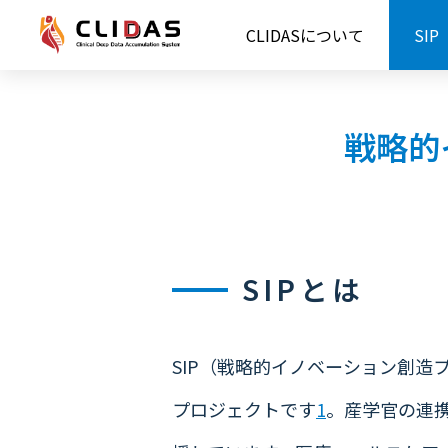
戦略的イノベーション創造プログラ
CLIDASについて
SIP
戦略的
SIPとは
SIP（戦略的イノベーション創
プロジェクトです
1
。産学官の連