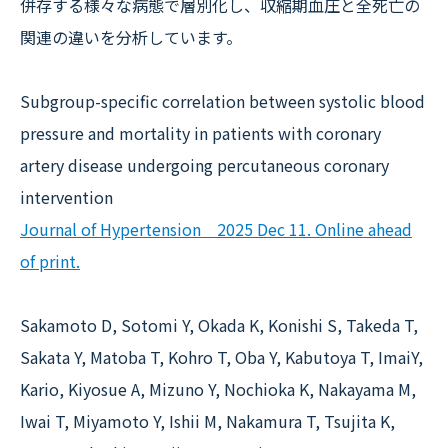
併存する様々な病態で層別化し、収縮期血圧と全死亡の
関連の違いを分析しています。
Subgroup-specific correlation between systolic blood
pressure and mortality in patients with coronary
artery disease undergoing percutaneous coronary
intervention
Journal of Hypertension 2025 Dec 11. Online ahead
of print.
Sakamoto D, Sotomi Y, Okada K, Konishi S, Takeda T,
Sakata Y, Matoba T, Kohro T, Oba Y, Kabutoya T, ImaiY,
Kario, Kiyosue A, Mizuno Y, Nochioka K, Nakayama M,
Iwai T, Miyamoto Y, Ishii M, Nakamura T, Tsujita K,